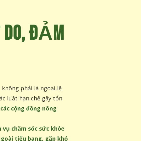
 DO, ĐẢM
không phải là ngoại lệ.
ác luật hạn chế gây tổn
à các cộng đồng nông
h vụ chăm sóc sức khỏe
ngoài tiểu bang, gặp khó