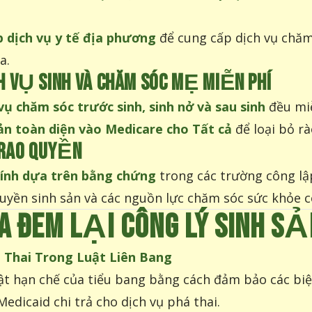
 dịch vụ y tế địa phương
để cung cấp dịch vụ chăm
a.
 VỤ SINH VÀ CHĂM SÓC MẸ MIỄN PHÍ
vụ chăm sóc trước sinh, sinh nở và sau sinh
đều miễ
ản toàn diện vào Medicare cho Tất cả
để loại bỏ rà
TRAO QUYỀN
tính dựa trên bằng chứng
trong các trường công lậ
uyền sinh sản và các nguồn lực chăm sóc sức khỏe c
A ĐEM LẠI CÔNG LÝ SINH SẢ
 Thai Trong Luật Liên Bang
ật hạn chế của tiểu bang bằng cách đảm bảo các biệ
edicaid chi trả cho dịch vụ phá thai.