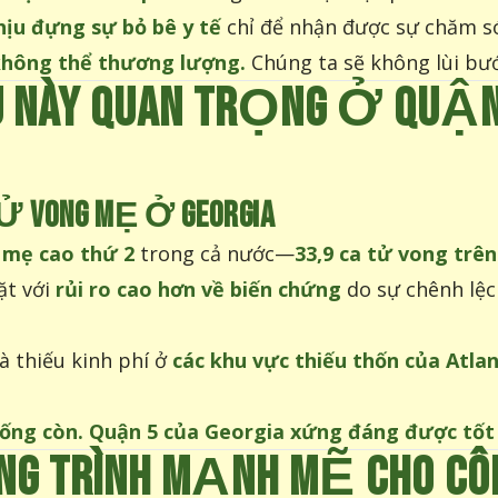
chịu đựng sự bỏ bê y tế
chỉ để nhận được sự chăm s
 không thể thương lượng.
Chúng ta sẽ không lùi bướ
U NÀY QUAN TRỌNG Ở QUẬ
Ử VONG MẸ Ở GEORGIA
 mẹ cao thứ 2
trong cả nước—
33,9 ca tử vong trên
ặt với
rủi ro cao hơn về biến chứng
do sự chênh lệ
à thiếu kinh phí ở
các khu vực thiếu thốn của Atla
 sống còn. Quận 5 của Georgia xứng đáng được tốt
TRÌNH MẠNH MẼ CHO CÔNG