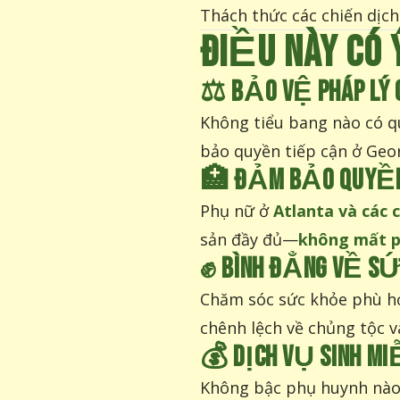
Thách thức các chiến dịch
ĐIỀU NÀY CÓ 
⚖️
BẢO VỆ PHÁP LÝ
Không tiểu bang nào có 
bảo quyền tiếp cận ở Geor
🏥
ĐẢM BẢO QUYỀN 
Phụ nữ ở
Atlanta và các
sản đầy đủ—
không mất p
✊
BÌNH ĐẲNG VỀ S
Chăm sóc sức khỏe phù hợp
chênh lệch về chủng tộc và
💰
DỊCH VỤ SINH MIỄ
Không bậc phụ huynh nà