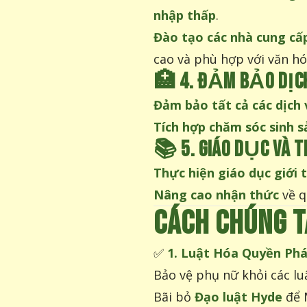
nhập thấp
.
Đào tạo các nhà cung cấp
cao và phù hợp với văn hó
🏥
4. ĐẢM BẢO DỊCH
Đảm bảo tất cả các dịch 
Tích hợp chăm sóc sinh s
📚
5. GIÁO DỤC VÀ 
Thực hiện giáo dục giới 
Nâng cao nhận thức
về q
CÁCH CHÚNG T
✅
1. Luật Hóa Quyền Phá
Bảo vệ phụ nữ khỏi các lu
Bãi bỏ
Đạo luật Hyde
để M