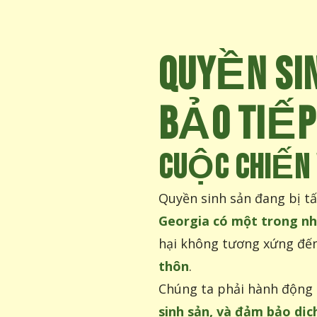
QUYỀN SI
BẢO TIẾ
CUỘC CHIẾN 
Quyền sinh sản đang bị t
Georgia có một trong nh
hại không tương xứng đế
thôn
.
Chúng ta phải hành độn
sinh sản, và đảm bảo dịc