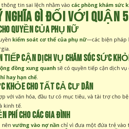
 thông tin sai lệch nhằm vào
các phòng khám sức k
Ý NGHĨA GÌ ĐỐI VỚI QUẬN 
 CHO QUYỀN CỦA PHỤ NỮ
quyền
kiểm soát cơ thể của phụ nữ
—các biện pháp 
gia.
TIẾP CẬN DỊCH VỤ CHĂM SÓC SỨC KHỎE
 cộng đồng xung quanh
sẽ có quyền tiếp cận dịch vụ
hí hay hạn chế
.
ỨC KHỎE CHO TẤT CẢ CƯ DÂN
 với văn hóa, đầu tư có mục tiêu, và tài trợ cho bệ
 kinh tế.
N PHÍ CHO CÁC GIA ĐÌNH
o nên
vướng vào nợ nần
chỉ vì đưa một đứa trẻ vào t