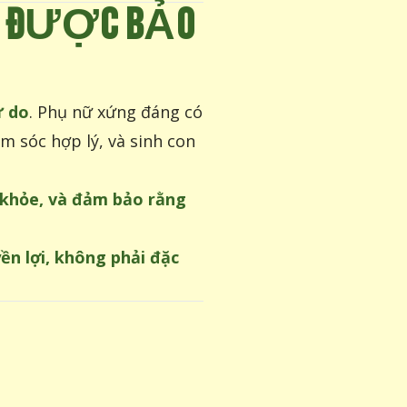
N ĐƯỢC BẢO
ự do
. Phụ nữ xứng đáng có
m sóc hợp lý, và sinh con
 khỏe, và đảm bảo rằng
ền lợi, không phải đặc