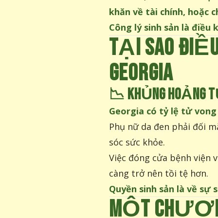
khăn về tài chính, hoặc 
Công lý sinh sản là điều
TẠI SAO ĐIỀ
GEORGIA
📉
KHỦNG HOẢNG T
Georgia có tỷ lệ tử vong
Phụ nữ da đen phải đối m
sóc sức khỏe.
Việc đóng cửa bệnh viện v
càng trở nên tồi tệ hơn.
Quyền sinh sản là về sự
MỘT CHƯƠNG 