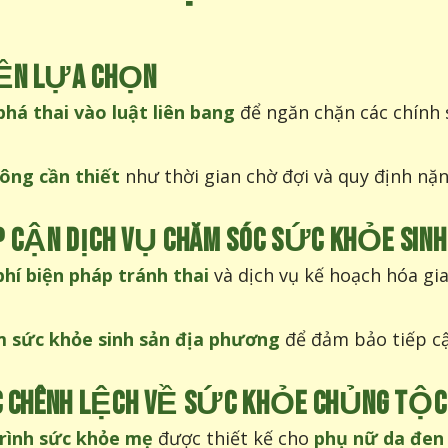
YỀN LỰA CHỌN
phá thai vào luật liên bang
để ngăn chặn các chính 
ông cần thiết
như thời gian chờ đợi và quy định nặn
 CẬN DỊCH VỤ CHĂM SÓC SỨC KHỎE SIN
hí biện pháp tránh thai
và dịch vụ kế hoạch hóa gia
m sức khỏe sinh sản địa phương
để đảm bảo tiếp cậ
ÁC CHÊNH LỆCH VỀ SỨC KHỎE CHỦNG TỘC 
rình sức khỏe mẹ
được thiết kế cho
phụ nữ da đen 