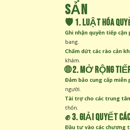
SẢN
🛡️
1. LUẬT HÓA QU
Ghi nhận quyền tiếp cận 
bang.
Chấm dứt các rào cản kh
khám.
🌐
2. MỞ RỘNG TIẾP
Đảm bảo cung cấp miễn p
người.
Tài trợ cho các trung tâ
thốn.
✊
3. GIẢI QUYẾT C
Đầu tư vào các chương t