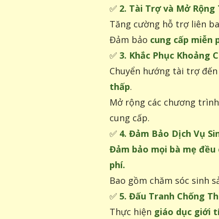
✅
2. Tài Trợ và Mở Rộng
Tăng cường hỗ trợ liên b
Đảm bảo
cung cấp miễn p
✅
3. Khắc Phục Khoảng 
Chuyển hướng tài trợ đế
thấp
.
Mở rộng các chương trìn
cung cấp.
✅
4. Đảm Bảo Dịch Vụ Si
Đảm bảo mọi bà mẹ đều có
phí.
Bao gồm chăm sóc sinh s
✅
5. Đấu Tranh Chống Th
Thực hiện
giáo dục giới 