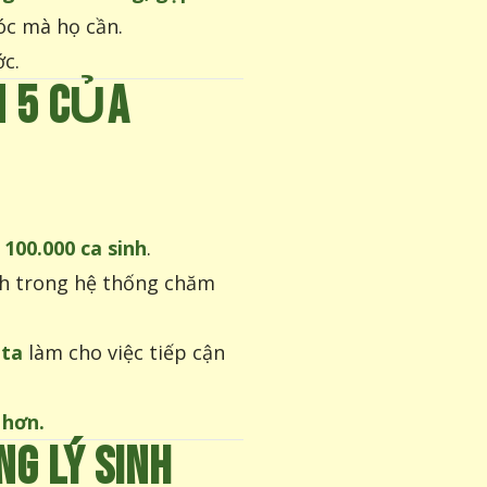
óc mà họ cần.
c.
N 5 CỦA
 100.000 ca sinh
.
ch trong hệ thống chăm
nta
làm cho việc tiếp cận
 hơn.
 LÝ SINH