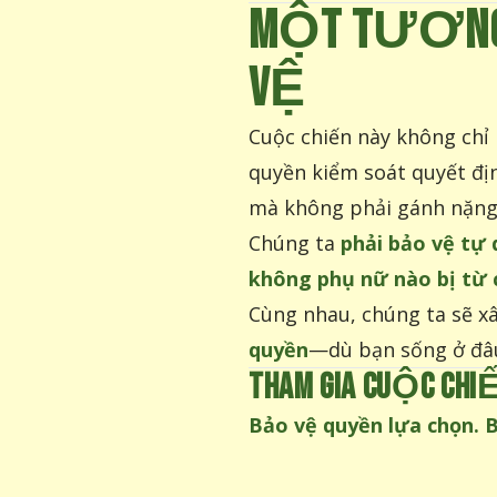
MỘT TƯƠNG 
VỆ
Cuộc chiến này không chỉ
quyền kiểm soát quyết địn
mà không phải gánh nặng 
Chúng ta
phải bảo vệ tự 
không phụ nữ nào bị từ 
Cùng nhau, chúng ta sẽ x
quyền
—dù bạn sống ở đâ
THAM GIA CUỘC CHIẾ
Bảo vệ quyền lựa chọn. B