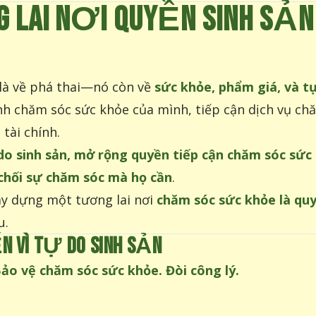
LAI NƠI QUYỀN SINH SẢ
 là về phá thai—nó còn về
sức khỏe, phẩm giá, và t
h chăm sóc sức khỏe của mình, tiếp cận dịch vụ chă
tài chính.
do sinh sản, mở rộng quyền tiếp cận chăm sóc sức
chối sự chăm sóc mà họ cần
.
ây dựng một tương lai nơi
chăm sóc sức khỏe là quy
u.
N VÌ TỰ DO SINH SẢN
ảo vệ chăm sóc sức khỏe. Đòi công lý.