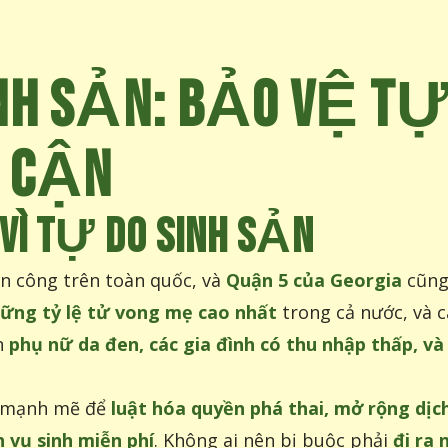
NH SẢN: BẢO VỆ TỰ
P CẬN
VÌ TỰ DO SINH SẢN
ấn công trên toàn quốc, và
Quận 5 của Georgia
cũng 
ững tỷ lệ tử vong mẹ cao nhất
trong cả nước, và c
n
phụ nữ da đen, các gia đình có thu nhập thấp, v
g mạnh mẽ để
luật hóa quyền phá thai, mở rộng dịc
h vụ sinh miễn phí
. Không ai nên bị buộc phải
đi ra 