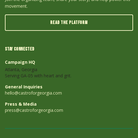
movement.
READ THE PLATFORM
STAY CONNECTED
Campaign HQ
Atlanta, Georgia
Serving GA-05 with heart and grit.
General Inquiries
hello@castroforgeorgia.com
Press & Media
press@castroforgeorgia.com